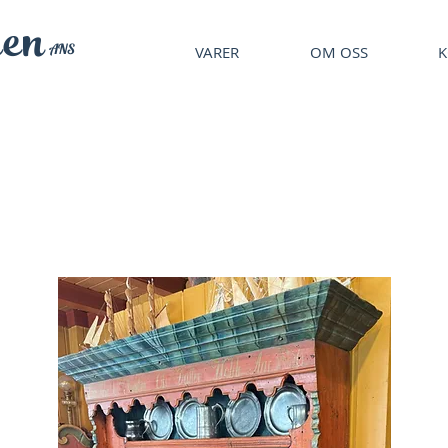
en
ANS
VARER
OM OSS
K