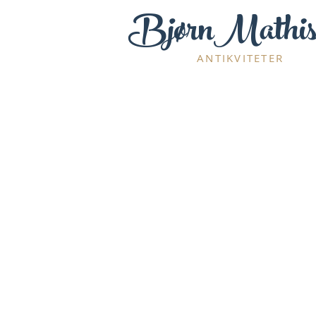
BjørnMathis
ANTIKVITETER