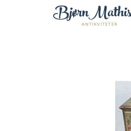
BjørnMathis
ANTIKVITETER