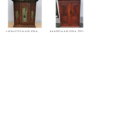
HENGESKAP FRA SØR-ODAL | Datert 1776
MATSKAP FRA TELEMARK | Datert 1829
STOLER FRA GUDBRANDSDALEN | 8 Stk. | År ca. 1790-1820
ROKOKKO STOLER FRA VESTFOLD | 6 Stk. | År ca. 1760-90
/
15
16
MEDLEM AV NORGES KUNST- OG
ANTIKVITETSHANDLERES FORENING