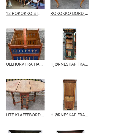
12 ROKOKKO STOLER ÅR 1760-1810
ROKOKKO BORD FRA SKIEN ÅR. 1760-90
ULLHURV FRA HALLINGDAL ÅR CA.1840-60
HJØRNESKAP FRA TELEMARK | Sent 1700 Rosemalt 1839
LITE KLAFFEBORD FRA TRØNDELAG | År ca. 1760-90
HJØRNESKAP FRA VESTFOLD | År ca. 1770-90