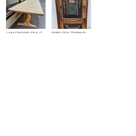
LANGBORD FRA GUDBRANDSDALEN ÅR CA. - 1810 - 40
DØR FRA TRØNDELAG, ÅR 1790-1820
BORD FRA HALLINGDAL ÅR 1810-40
LANGBORD FRA GUDBRANDSDALEN ÅR 1790-1810
/
13
16
MEDLEM AV NORGES KUNST- OG
ANTIKVITETSHANDLERES FORENING