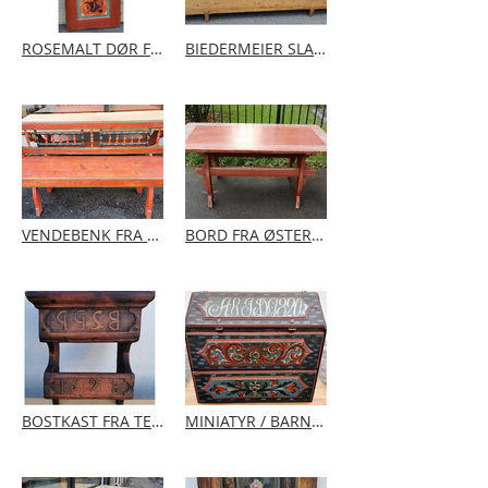
ROSEMALT DØR FRA HALLINGDAL | Fra slutten av 1700 tallet | Malt mellom 1820-40.
BIEDERMEIER SLAGBENK / SENGEBENK | År ca. 1850-70
VENDEBENK FRA ØSTERDALEN | År ca. 1820-40
BORD FRA ØSTERDALEN ÅR 1820-50
BOSTKAST FRA TELEMARK | Datert 1828
MINIATYR / BARNE SKATOLL | Datert 1820