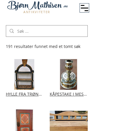
BjørnMathisen
ANS
ANTIKVITETER
191 resultater funnet med et tomt søk
HYLLE FRA TRØNDELAG, ORKDAL | Datert 1853
KÅPESTAKE I MESSING FRA ØSTERDALEN | År ca. 1620-40