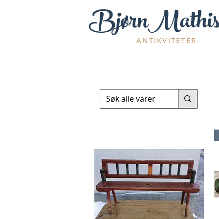
BjørnMathis
ANTIKVITETER